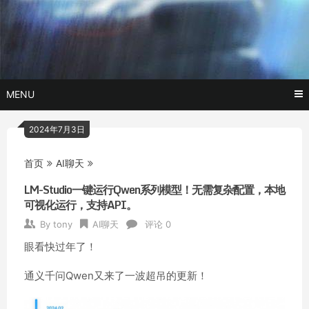
Skip
玩转AI黑科技,AI换脸，AI绘画，AI聊天….
托尼不是
to
content
塔克
MENU
2024年7月3日
首页
AI聊天
LM-Studio一键运行Qwen系列模型！无需复杂配置，本地
可视化运行，支持API。
By
tony
AI聊天
评论 0
眼看快过年了！
通义千问Qwen又来了一波超吊的更新！