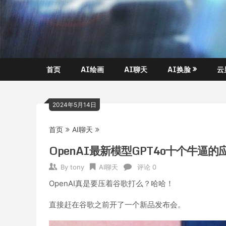
Skip
玩转
托
to
AI黑
content
科
尼
技,AI
换
不
脸，
首页
AI绘画
AI聊天
AI换脸
云
AI绘
是
画，
AI聊
塔
2024年5月14日
天….
克
首页
AI聊天
OpenAI最新模型GPT4o十个牛逼
By
tony
AI聊天
评论 0
OpenAI真是要压着谷歌打么？哈哈！
直接赶在谷歌之前开了一个新品发布会。