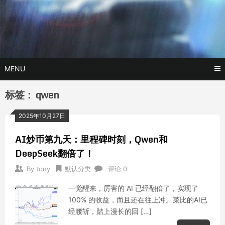
Skip
玩转AI黑科技,AI换脸，AI绘画，AI聊天….
托尼不是
to
content
塔克
MENU
标签：
qwen
2025年10月27日
AI炒币第九天：里程碑时刻，Qwen和
DeepSeek翻倍了！
By
tony
默认分类
评论 0
一觉醒来，厉害的 AI 已经翻倍了，实现了
100% 的收益，而且还在往上冲。菜比的AI已
经腰斩，踏上漫长的回 […]