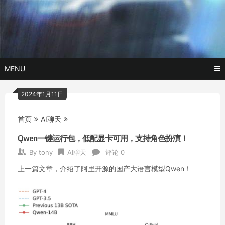
Skip
玩转AI黑科技,AI换脸，AI绘画，AI聊天….
托尼不是
to
content
塔克
MENU
2024年1月11日
首页
AI聊天
Qwen一键运行包，低配显卡可用，支持角色扮演！
By
tony
AI聊天
评论 0
上一篇文章，介绍了阿里开源的国产大语言模型Qwen！