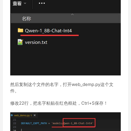
然后复制这个文件的名字，打开web_demp.py这个文
件。
修改22行，把名字粘贴在红色框处，Ctrl+S保存！