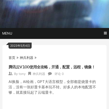
Skip
玩转AI黑科技,AI换脸，AI绘画，AI聊天….
托尼不是
to
content
塔克
MENU
2023年5月4日
首页
神兵利器
腾讯云V100使用全攻略，开通，配置，远程，镜像！
By
tony
神兵利器
评论 0
AI换脸，AI绘画，GPT大语言模型，全部都是烧显卡的
活，没有一张好显卡基本玩不转。好多人的本地配置不
够，就直接玩起了云端显卡。