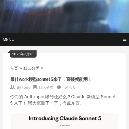
Skip
玩转AI黑科技,AI换脸，AI绘画，AI聊天….
托尼不是
to
content
塔克
MENU
2026年7月1日
首页
默认分类
最佳work模型sonnet5来了，直接就能用！
By
tony
默认分类
评论 0
你们的 Anthropic 账号还好么？Claude 新模型 Sonnet
5 来了！ 我大概测了一下，有点东西。