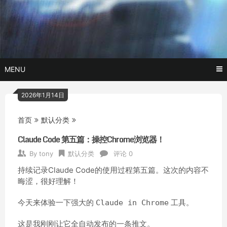
Skip
玩转AI黑科技,AI换脸，AI绘画，AI聊天….
托尼不是
to
content
塔克
MENU
2026年1月14日
首页
默认分类
Claude Code 第五篇：操控Chrome浏览器！
By
tony
默认分类
评论 0
持续记录Claude Code的使用过程第五篇。这次的内容不
晦涩，很好理解！
今天来体验一下强大的
工具。
Claude in Chrome
这是我刚刚让它全自动发布的一条推文。