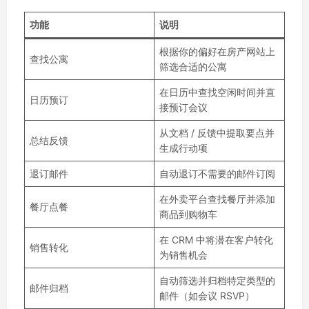
功能
说明
根据你的偏好在房产网站上
查找公寓
筛选合适的公寓
在日历中查找空闲时间并直
日历预订
接预订会议
从文档 / 反馈中提取要点并
总结反馈
生成行动项
退订邮件
自动退订不需要的邮件订阅
在外卖平台查找餐厅并添加
餐厅点餐
商品到购物车
在 CRM 中将潜在客户转化
销售转化
为销售机会
自动筛选并归档特定类型的
邮件归档
邮件（如会议 RSVP）