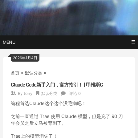
Skip
玩转AI黑科技,AI换脸，AI绘画，AI聊天….
托尼不是
to
content
塔克
MENU
2026年1月4日
首页
默认分类
Claude Code新手入门，官方指引！ | 甲维斯C
By
tony
默认分类
评论 0
编程首选Claude这个这个没毛病吧！
之前一直通过 Trae 使用 Claude 模型，但是充了 90 刀
年会员之后立马被背刺了。
Trae上的模型消失了！