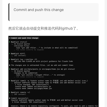
Commit and push this change
然后它就会自动提交和推送代码到github了。