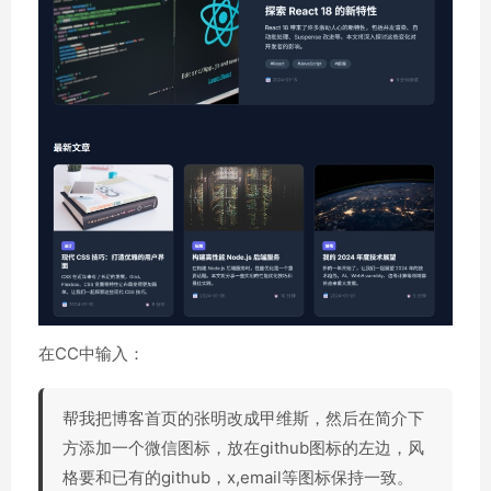
在CC中输入：
帮我把博客首页的张明改成甲维斯，然后在简介下
方添加一个微信图标，放在github图标的左边，风
格要和已有的github，x,email等图标保持一致。