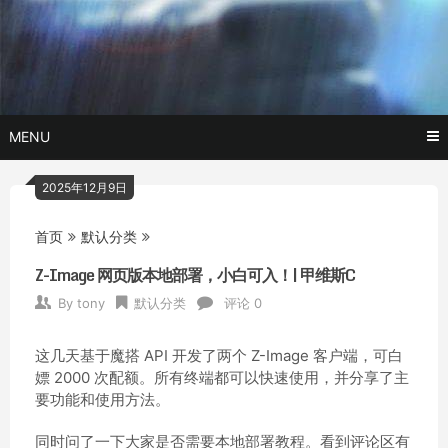
Skip
玩转AI黑科技,AI换脸，AI绘画，AI聊天….
托尼不是
to
content
塔克
MENU
2025年12月9日
首页
默认分类
Z-Image 网页版本地部署，小白可入！| 甲维斯C
By
tony
默认分类
评论 0
这几天基于魔搭 API 开发了两个 Z-Image 客户端，可白
嫖 2000 次配额。所有终端都可以快速使用，并分享了主
要功能和使用方法。
同时问了一下大家是否需要本地部署教程。看到评论区有