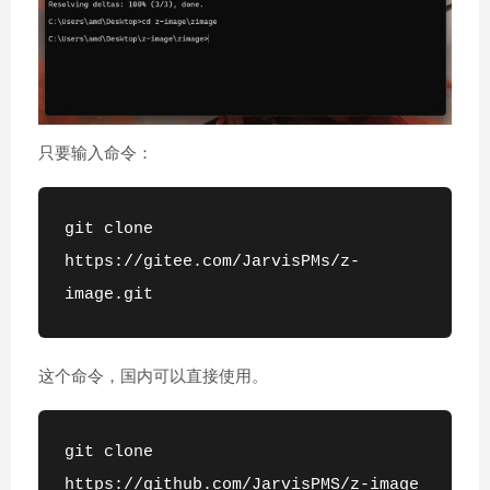
只要输入命令：
git clone 
https://gitee.com/JarvisPMs/z-
image.git
这个命令，国内可以直接使用。
git clone  
https://github.com/JarvisPMS/z-image