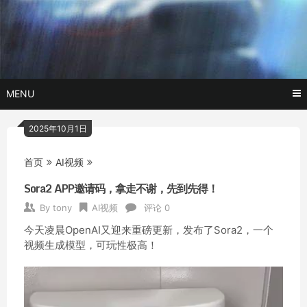
Skip
玩转AI黑科技,AI换脸，AI绘画，AI聊天….
托尼不是
to
content
塔克
MENU
2025年10月1日
首页
AI视频
Sora2 APP邀请码，拿走不谢，先到先得！
By
tony
AI视频
评论 0
今天凌晨OpenAI又迎来重磅更新，发布了Sora2，一个
视频生成模型，可玩性极高！