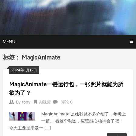
Skip
玩转AI黑科技,AI换脸，AI绘画，AI聊天….
托尼不是
to
content
塔克
MENU
标签：
MagicAnimate
2024年1月12日
MagicAnimate一键运行包，一张照片就能为所
欲为了？
By
tony
AI视频
评论 0
MagicAnimate 是啥我就不多介绍了，参考上
一篇。 看这个动图，应该能心领神会了吧！
今天主要是来发一 […]