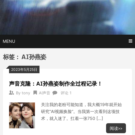
Skip
玩转AI黑科技,AI换脸，AI绘画，AI聊天….
托尼不是
to
content
塔克
MENU
标签：
AI孙燕姿
2023年5月25日
声音克隆：AI孙燕姿制作全过程记录！
By
tony
AI声音
评论 1
关注我的老粉可能知道，我大概19年就开始
研究“AI视频换脸”。当我第一次看到这项技
术，就入迷了。扛着一张750 […]
阅读>>