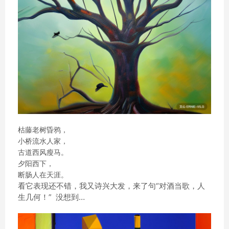
枯藤老树昏鸦，
小桥流水人家，
古道西风瘦马。
夕阳西下，
断肠人在天涯。
看它表现还不错，我又诗兴大发，来了句“对酒当歌，人
生几何！” 没想到…