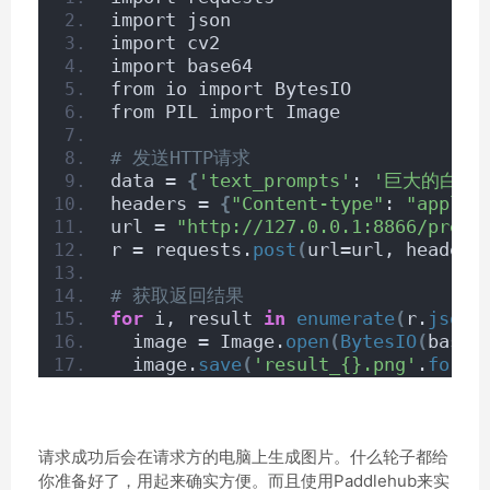
import json
import cv2
import base64
from io import BytesIO
from PIL import Image
# 发送HTTP请求
data = 
{
'text_prompts'
: 
'巨大的白色
headers = 
{
"Content-type"
: 
"applic
url = 
"http://127.0.0.1:8866/predi
r = requests.
post
(
url=url, headers
# 获取返回结果
for
 i, result 
in
enumerate
(
r.
json
(
  image = Image.
open
(
BytesIO
(
base6
  image.
save
(
'result_{}.png'
.
forma
请求成功后会在请求方的电脑上生成图片。什么轮子都给
你准备好了，用起来确实方便。而且使用Paddlehub来实