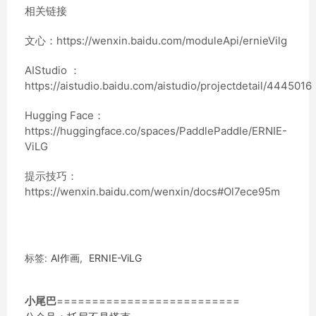
相关链接
文心：https://wenxin.baidu.com/moduleApi/ernieVilg
AIStudio ：
https://aistudio.baidu.com/aistudio/projectdetail/4445016
Hugging Face：
https://huggingface.co/spaces/PaddlePaddle/ERNIE-
ViLG
提示技巧：
https://wenxin.baidu.com/wenxin/docs#Ol7ece95m
标签:
AI作画
,
ERNIE-ViLG
小尾巴
==========================