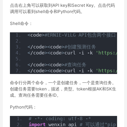
点击右上角可以获取到API key和Secret Key。点击代码
调用可以看到shell命令和Python代码。
Shell命令：
<
code
>
#ERNIE-ViLG API包含两个接
<
/code
><
code
>
#创建预测任务
<
/code
><
code
>
curl -i -k 
'https://we
<
/code
><
code
>
#查询任务
<
/code
><
code
>
curl -i -k 
'https://we
命令行分两个命令，一个是创建任务，一个是查询任务。
创建任务需要token，描述，类型。token根据AK和SK生
成。查询任务需要任务ID。
Python代码：
# -*- coding: utf-8 -*
import
 wenxin_api 
# 可以通过"pip ins