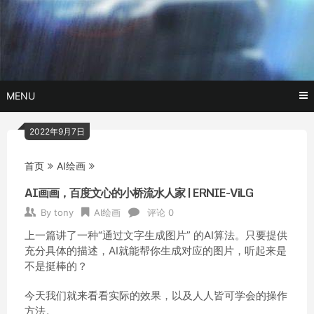
Skip
玩转AI黑科技,AI换脸，AI绘画，AI聊天….
托尼不是
to
content
塔克
MENU
2022年9月7日
首页
AI绘画
AI画画，百度文心的小桥流水人家 | ERNIE-ViLG
By
tony
AI绘画
评论 0
上一篇讲了一种“通过文字生成图片” 的AI算法。只要提供
充分具体的描述，AI就能帮你生成对应的图片，听起来是
不是挺棒的？
今天我们就来看看实际的效果，以及人人皆可学会的操作
方法。