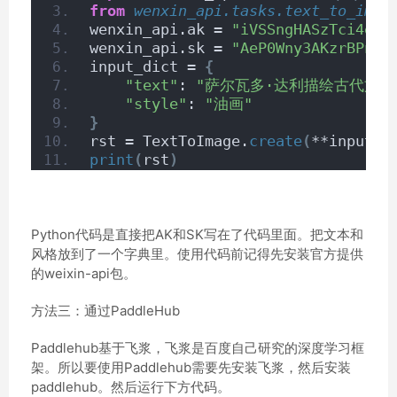
from 
wenxin_api.tasks.text_to_imag
wenxin_api.ak = 
"iVSSngHASzTci4eQ7
wenxin_api.sk = 
"AeP0Wny3AKzrBPndu
input_dict = 
{
"text"
: 
"萨尔瓦多·达利描绘古代文明
"style"
: 
"油画"
}
rst = TextToImage.
create
(
**input_d
print
(
rst
)
Python代码是直接把AK和SK写在了代码里面。把文本和
风格放到了一个字典里。使用代码前记得先安装官方提供
的weixin-api包。
方法三：通过PaddleHub
Paddlehub基于飞浆，飞浆是百度自己研究的深度学习框
架。所以要使用Paddlehub需要先安装飞浆，然后安装
paddlehub。然后运行下方代码。