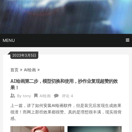
Skip
玩转AI黑科技,AI换脸，AI绘画，AI聊天….
托尼不是
to
content
塔克
MENU
2023年3月5日
首页
AI绘画
AI绘画第二步，模型切换和使用，抄作业复现超赞的效
果！
By
tony
AI绘画
评论 4
上一篇，讲了如何
安装AI绘画软件
，但是装完后发现生成效果
很渣！而网上那些效果都很赞。真的是理想很丰满，现实很骨
感。