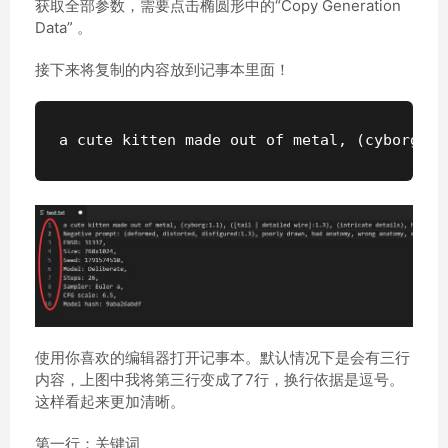
获取全部参数，需要点击椭圆形中的“Copy Generation
Data” 。
接下来将复制的内容放到记事本里面！
a
cute
kitten
made
out
of
metal
, (
cyborg
:1.
使用你喜欢的编辑器打开记事本。默认情况下是会有三行
内容，上图中我将第三行变成了7行，换行依据是逗号。
这样看起来更加清晰。
第一行：关键词