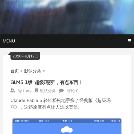
Skip
玩转AI黑科技,AI换脸，AI绘画，AI聊天….
托尼不是
to
content
塔克
MENU
2026年6月12日
首页
默认分类
GLM5.1版“超级玛丽”，有点东西！
By
tony
默认分类
评论 0
Claude Fable 5 轻轻松松地手搓了经典版《超级玛
丽》，这还原度有点让人难以置信。