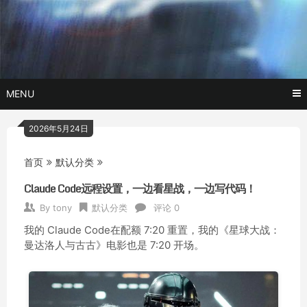
Skip
玩转AI黑科技,AI换脸，AI绘画，AI聊天….
托尼不是
to
content
塔克
MENU
2026年5月24日
首页
默认分类
Claude Code远程设置，一边看星战，一边写代码！
By
tony
默认分类
评论 0
我的 Claude Code在配额 7:20 重置，我的《星球大战：
曼达洛人与古古》电影也是 7:20 开场。