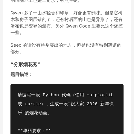
的话基本上也是三角形，有点生硬。
Qwen 多了一山水轻音和印章，好像更有韵味。但是它树
木和房子图层错乱了，还有树后面的山也是异形了，还有
瀑布也是变异的瀑布。另外 Qwen Code 里要比这个还差
一些。
Seed 的话没有特别突出的地方，但是也没有特别离谱的
部分。
“分形烟花秀”
题目描述：
请编写一段 Python 代码（使用 matplotlib 
或 turtle），生成一段“祝大家 2026 新年快
乐”的烟花动画。 
**华丽要求：**