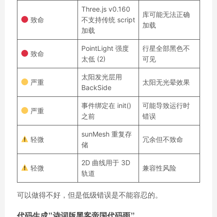
Three.js v0.160
库可能无法正确
致命
不支持传统 script
加载
加载
PointLight 强度
行星全部黑色不
致命
太低 (2)
可见
太阳发光层用
严重
太阳无光晕效果
BackSide
事件绑定在 init()
可能导致运行时
严重
之前
错误
sunMesh 重复存
轻微
冗余但不致命
储
2D 曲线用于 3D
轻微
兼容性风险
轨道
可以做得不好，但是低级错误是不能容忍的。
代码生成”诗词版黑客帝国代码雨”