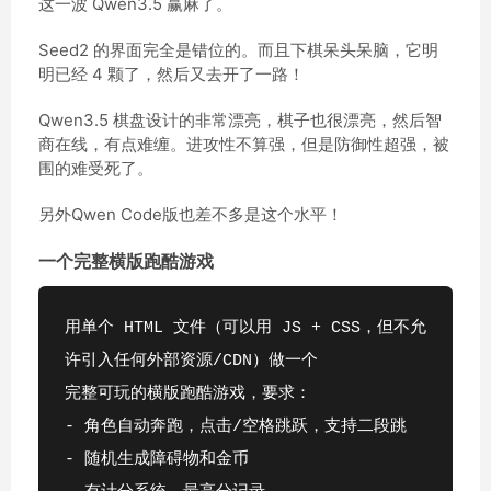
这一波 Qwen3.5 赢麻了。
Seed2 的界面完全是错位的。而且下棋呆头呆脑，它明
明已经 4 颗了，然后又去开了一路！
Qwen3.5 棋盘设计的非常漂亮，棋子也很漂亮，然后智
商在线，有点难缠。进攻性不算强，但是防御性超强，被
围的难受死了。
另外Qwen Code版也差不多是这个水平！
一个完整横版跑酷游戏
用单个 HTML 文件（可以用 JS + CSS，但不允
许引入任何外部资源/CDN）做一个
完整可玩的横版跑酷游戏，要求：
- 角色自动奔跑，点击/空格跳跃，支持二段跳
- 随机生成障碍物和金币