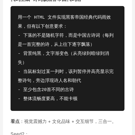
用一个 HTML 文件实现黑客帝国经典代码雨效
果，但有以下创意要求：
- 下落的不是随机字符，而是中国古诗词（每列
是一首完整的诗，从上往下逐字飘落）
- 背景纯黑，文字渐变色（从亮绿到暗绿到消
失）
- 当鼠标划过某一列时，该列暂停并高亮显示完
整诗句，旁边浮现诗人名和朝代
- 至少包含20首不同的古诗
- 整体流畅度要高，不能卡顿
看点
：视觉震撼力 + 文化品味 + 交互细节，三合一。
Seed2：