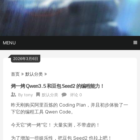
Skip
玩转AI黑科技,AI换脸，AI绘画，AI聊天….
托尼不是
to
content
塔克
MENU
2026年3月6日
首页
默认分类
烤一烤 Qwen3.5 和豆包 Seed2 的编程能力！
By
tony
默认分类
评论 0
昨天刚购买阿里百炼的 Coding Plan，并且初步体验了一
下它的编程工具 Qwen Code。
今天它“烤一烤”它！ 大量实测，不带虚的！
为了增加一些娱乐性，把豆包 Seed2 也拉上吧！