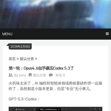
Skip
玩转AI黑科技,AI换脸，AI绘画，AI聊天….
托尼不是
to
content
塔克
MENU
2026年2月6日
首页
默认分类
第一轮：Opus4.6似乎碾压Codex 5.3了
By
tony
默认分类
评论 0
火药味太浓了，AI 编程和智能体领域两枚重磅炸弹一起爆
炸了，虽然都是小版本更新，但是“专业”无小事儿。
GPT-5.3-Codex：