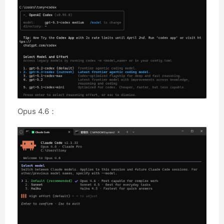
Opus 4.6：