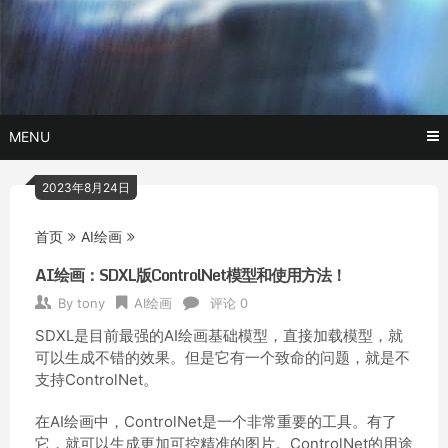
Skip
玩转AI黑科技,AI换脸，AI绘画，AI聊天….
托尼不是
to
content
塔克
MENU
2023年8月24日
首页
AI绘画
AI绘画：SDXL版ControlNet模型和使用方法！
By
tony
AI绘画
评论 0
SDXL是目前最强的AI绘画基础模型，直接加载模型，就
可以生成不错的效果。但是它有一个致命的问题，就是不
支持ControlNet。
在AI绘画中，ControlNet是一个非常重要的工具。有了
它，就可以生成更加可控精准的图片。ControlNet的用途