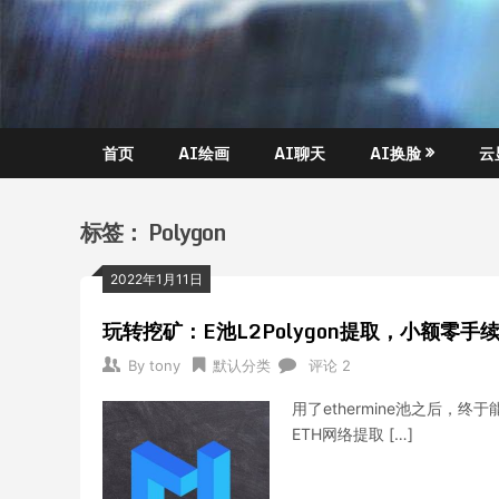
Skip
玩转
托
to
AI黑
content
科
尼
技,AI
换
不
脸，
首页
AI绘画
AI聊天
AI换脸
云
AI绘
是
画，
AI聊
塔
标签：
Polygon
天….
克
2022年1月11日
玩转挖矿：E池L2Polygon提取，小额零手
By
tony
默认分类
评论 2
用了ethermine池之后，
ETH网络提取 […]