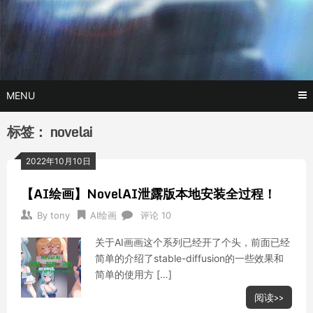
Skip
玩转AI黑科技,AI换脸，AI绘画，AI聊天….
托尼不是
to
content
塔克
MENU
标签：
novelai
2022年10月10日
【AI绘画】NovelAI泄露版本地安装全过程！
By
tony
AI绘画
评论 10
关于AI画画这个系列已经开了个头，前面已经
简单的介绍了stable-diffusion的一些效果和
简单的使用方 […]
阅读>>