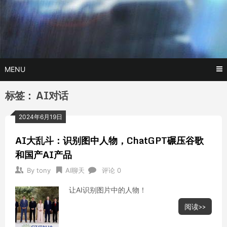
Skip
玩转AI黑科技,AI换脸，AI绘画，AI聊天….
托尼不是
to
content
塔克
MENU
标签：
AI对话
2024年6月19日
AI大乱斗：识别图中人物，ChatGPT碾压谷歌
和国产AI产品
By
tony
AI聊天
评论 0
让AI识别图片中的人物！
阅读>>