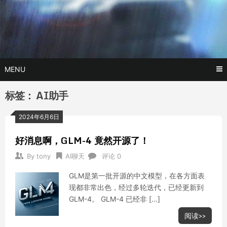
Skip
玩转AI黑科技,AI换脸，AI绘画，AI聊天….
托尼不是
to
content
塔克
MENU
标签：
AI助手
2024年6月6日
好消息啊，GLM-4 竟然开源了！
By
tony
AI聊天
评论 0
GLM是第一批开源的中文模型，在各方面表
现都非常出色，经过多轮迭代，已经更新到
GLM-4。 GLM-4 已经非 […]
阅读>>