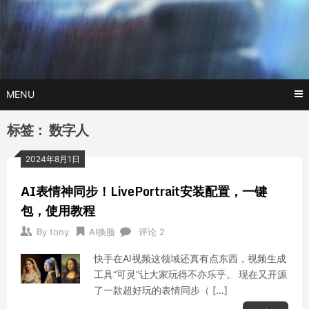
Skip
玩转AI黑科技,AI换脸，AI绘画，AI聊天….
托尼不是
to
content
塔克
MENU
标签：
数字人
2024年8月1日
AI表情神同步！LivePortrait安装配置，一键
包，使用教程
By
tony
AI换脸
评论 2
快手在AI视频这领域还真有点东西，视频生成
工具“可灵”让大家玩得不亦乐乎。 现在又开源
了一款超好玩的表情同步（ […]