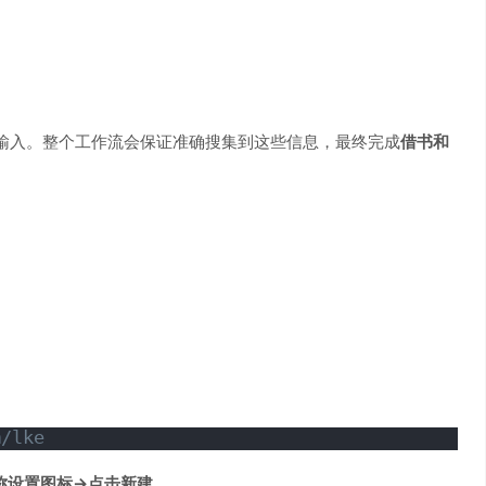
输入。整个工作流会保证准确搜集到这些信息，最终完成
借书和
m/lke
称设置图标->点击新建。