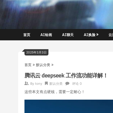
Skip
玩转
托
to
AI黑
content
科
尼
技,AI
换
不
脸，
首页
AI绘画
AI聊天
AI换脸
云
AI绘
是
画，
AI聊
塔
2025年3月3日
天….
克
首页
默认分类
腾讯云 deepseek 工作流功能详解！
By
tony
默认分类
评论 0
这些本文有点硬核，需要一定耐心！