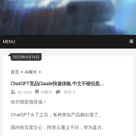
Skip
玩转AI黑科技,AI换脸，AI绘画，AI聊天….
托尼不是
to
content
塔克
MENU
2023年4月14日
首页
AI聊天
ChatGPT竞品Claude快速体验,中文不错但是…
By
tony
AI聊天
评论 0
你方唱罢我登场！
ChatGPT火了之后，各种类似产品都出现了。
国内有百度文心，阿里云通义千问，华为盘古。